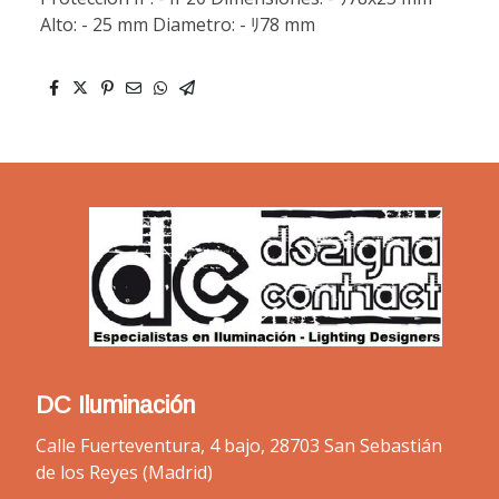
Alto: - 25 mm Diametro: - ﾘ78 mm
DC Iluminación
Calle Fuerteventura, 4 bajo, 28703 San Sebastián
de los Reyes (Madrid)