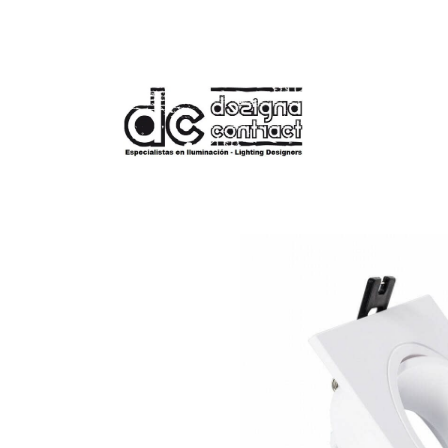
Tienda
Aro Downlight Cuadrado Bascu