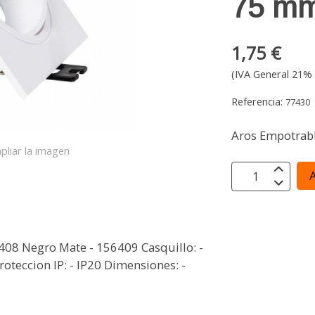
75 m
1,75 €
(IVA General 21% 
Referencia:
77430
Aros Empotrabl
pliar la imagen
A
6408 Negro Mate - 156409 Casquillo: -
teccion IP: - IP20 Dimensiones: -