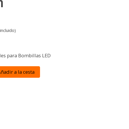
m
incluido)
es para Bombillas LED
ñadir a la cesta