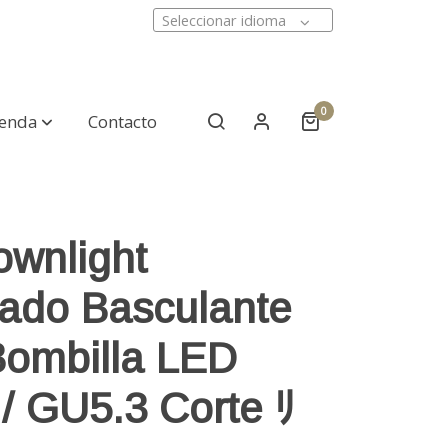
Seleccionar idioma
0
ienda
Contacto
ownlight
ado Basculante
Bombilla LED
/ GU5.3 Corte ﾘ