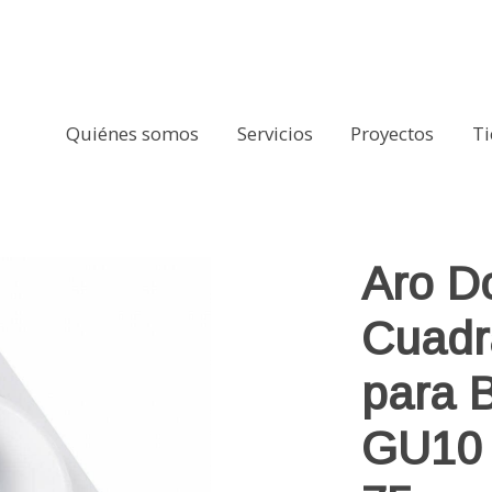
Quiénes somos
Servicios
Proyectos
T
lante para Bombilla LED GU10 / GU5.3 Corte ﾘ 75 mm
Aro D
Cuadr
para 
GU10 