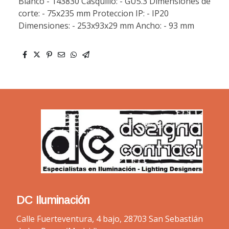
Blanco - 143830 Casquillo: - GU5.3 Dimensiones de
corte: - 75x235 mm Proteccion IP: - IP20
Dimensiones: - 253x93x29 mm Ancho: - 93 mm
DC Iluminación
Calle Fuerteventura, 4 bajo, 28703 San Sebastián