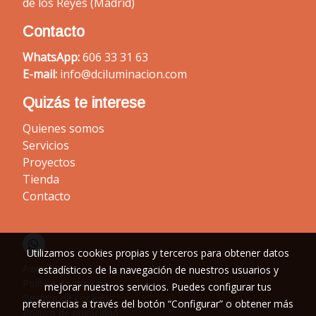
de los Reyes (Madrid)
Contacto
WhatsApp:
606 33 31 63
E-mail:
info@dciluminacion.com
Quizás te interese
Quienes somos
Servicios
Proyectos
Tienda
Contacto
Utilizamos cookies propias y terceros para obtener datos
Aviso legal
estadísticos de la navegación de nuestros usuarios y
Política de cookies
mejorar nuestros servicios. Puedes configurar tus
Gestión de cookies
preferencias a través del botón “Configurar” o obtener más
Política de privacidad