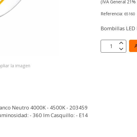
(IVA General 21% 
Referencia:
65160
Bombillas LED
A
pliar la imagen
lanco Neutro 4000K - 4500K - 203459
uminosidad: - 360 lm Casquillo: - E14