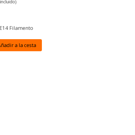
incluido)
 E14 Filamento
ñadir a la cesta