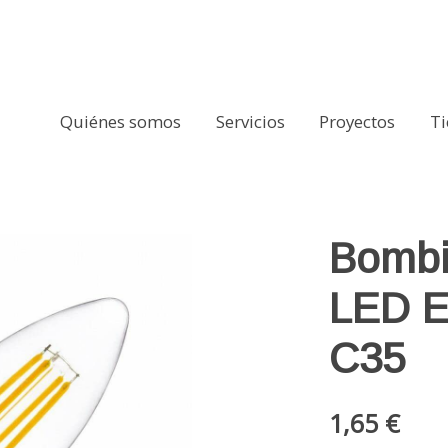
Quiénes somos
Servicios
Proyectos
T
W 360 lm C35
Bombi
LED E
C35
1,65 €