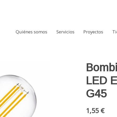
Quiénes somos
Servicios
Proyectos
T
W 360 lm G45
Bombi
LED E
G45
1,55 €