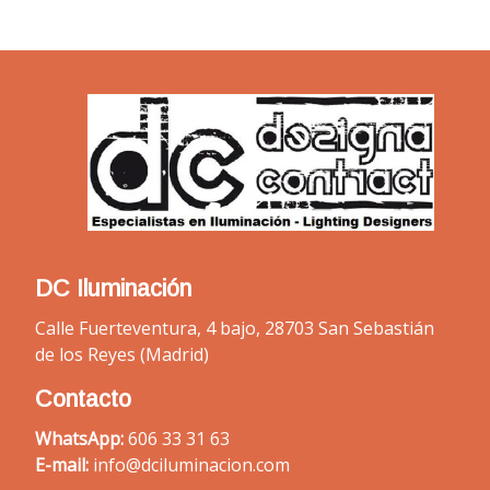
DC Iluminación
Calle Fuerteventura, 4 bajo, 28703 San Sebastián
de los Reyes (Madrid)
Contacto
WhatsApp:
606 33 31 63
E-mail:
info@dciluminacion.com