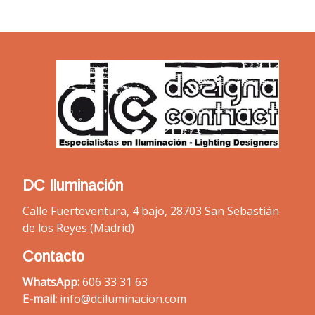
DC Iluminación
Calle Fuerteventura, 4 bajo, 28703 San Sebastián
de los Reyes (Madrid)
Contacto
WhatsApp:
606 33 31 63
E-mail:
info@dciluminacion.com