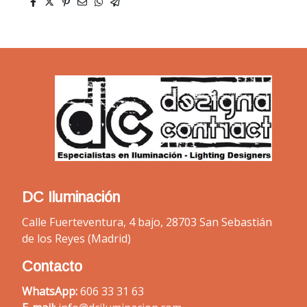
DC Iluminación
Calle Fuerteventura, 4 bajo, 28703 San Sebastián
de los Reyes (Madrid)
Contacto
WhatsApp:
606 33 31 63