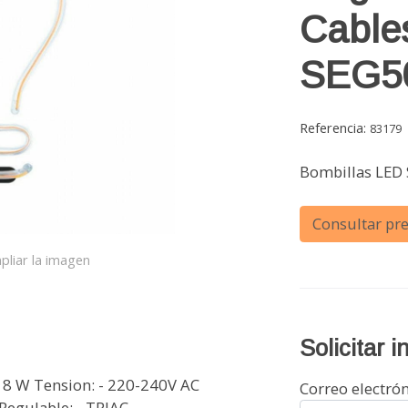
Cables
SEG5
Referencia:
83179
Bombillas LED
Consultar pre
pliar la imagen
Solicitar 
- 8 W Tension: - 220-240V AC
Correo electró
Regulable: - TRIAC