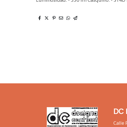
DC 
Calle 