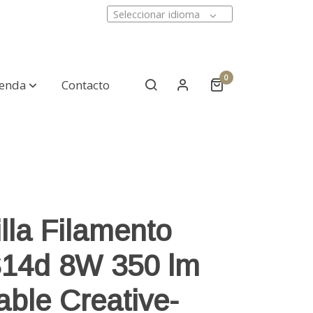
Seleccionar idioma
0
ienda
Contacto
lla Filamento
14d 8W 350 lm
ble Creative-