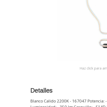
Haz click para am
Detalles
Blanco Calido 2200K - 167047 Potencia: 
Luminosidad: - 350 lm Casquillo: - S14D 