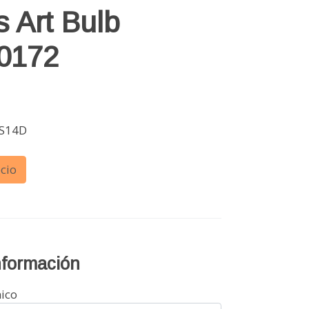
 Art Bulb
0172
 S14D
cio
información
nico