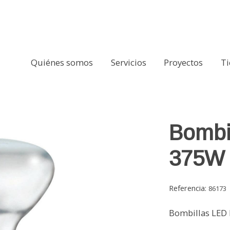
Quiénes somos
Servicios
Proyectos
T
 G125 PHILIPS
Bombil
375W 
Referencia:
86173
Bombillas LED 