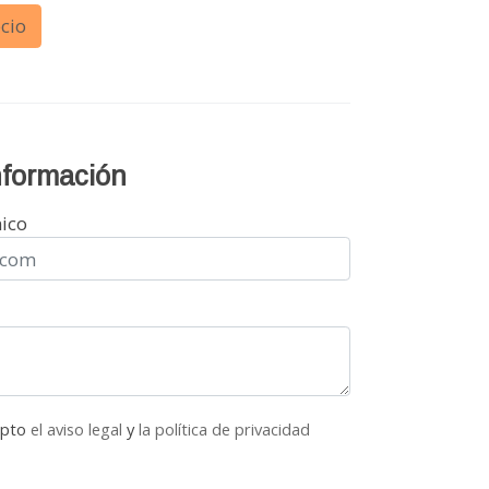
cio
información
nico
epto
el aviso legal
y
la política de privacidad