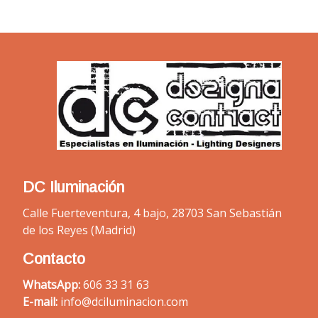
DC Iluminación
Calle Fuerteventura, 4 bajo, 28703 San Sebastián
de los Reyes (Madrid)
Contacto
WhatsApp:
606 33 31 63
E-mail:
info@dciluminacion.com