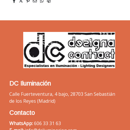
DC Iluminación
Calle Fuerteventura, 4 bajo, 28703 San Sebastián
de los Reyes (Madrid)
Contacto
WhatsApp:
606 33 31 63