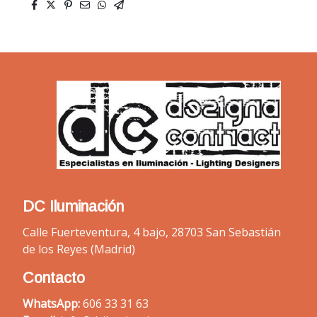
DC Iluminación
Calle Fuerteventura, 4 bajo, 28703 San Sebastián
de los Reyes (Madrid)
Contacto
WhatsApp:
606 33 31 63