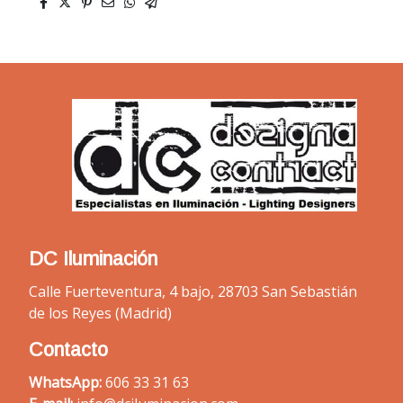
DC Iluminación
Calle Fuerteventura, 4 bajo, 28703 San Sebastián
de los Reyes (Madrid)
Contacto
WhatsApp:
606 33 31 63