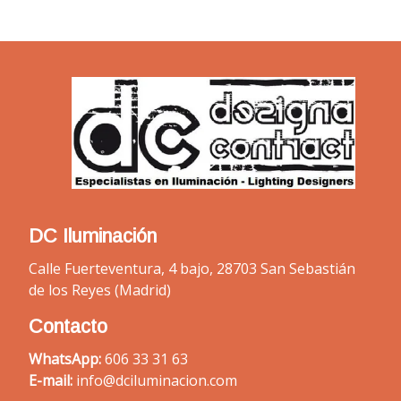
DC Iluminación
Calle Fuerteventura, 4 bajo, 28703 San Sebastián
de los Reyes (Madrid)
Contacto
WhatsApp:
606 33 31 63
E-mail:
info@dciluminacion.com