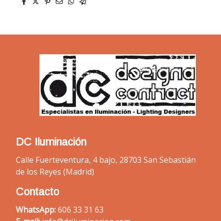
DC Iluminación
Calle Fuerteventura, 4 bajo, 28703 San Sebastián
de los Reyes (Madrid)
Contacto
WhatsApp:
606 33 31 63