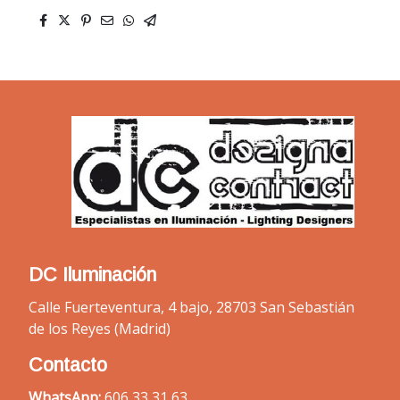
DC Iluminación
Calle Fuerteventura, 4 bajo, 28703 San Sebastián
de los Reyes (Madrid)
Contacto
WhatsApp:
606 33 31 63