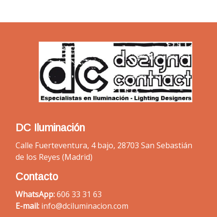
DC Iluminación
Calle Fuerteventura, 4 bajo, 28703 San Sebastián
de los Reyes (Madrid)
Contacto
WhatsApp:
606 33 31 63
E-mail:
info@dciluminacion.com