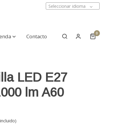
Seleccionar idioma
0
ienda
Contacto
lla LED E27
000 lm A60
incluido)