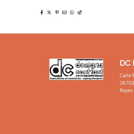
DC 
Calle 
28703
Reyes