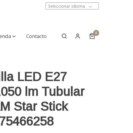
Seleccionar idioma
0
ienda
Contacto
lla LED E27
050 lm Tubular
 Star Stick
75466258