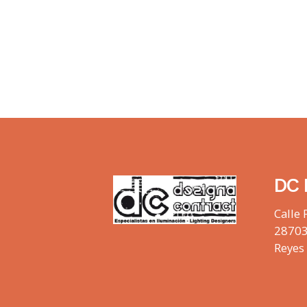
DC 
Calle 
28703
Reyes