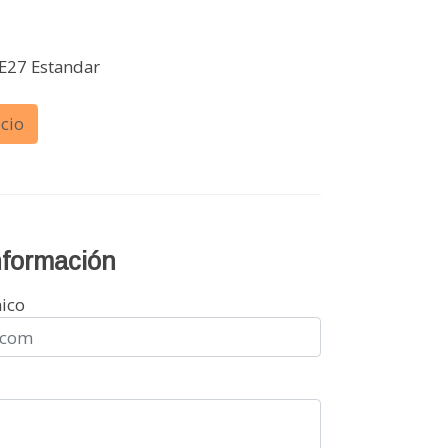
E27 Estandar
cio
información
nico