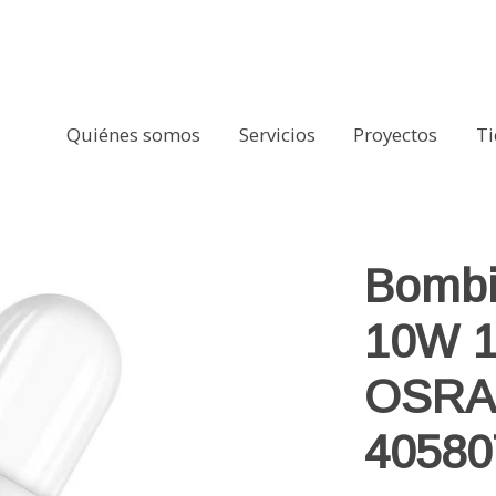
Quiénes somos
Servicios
Proyectos
T
m Tubular OSRAM Star Stick 4058075466258
Bombi
10W 1
OSRAM
40580