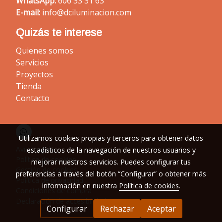
WhatsApp:
606 33 31 63
E-mail:
info@dciluminacion.com
Quizás te interese
Quienes somos
Servicios
Proyectos
Tienda
Contacto
Utilizamos cookies propias y terceros para obtener datos
Aviso legal
estadísticos de la navegación de nuestros usuarios y
Política de cookies
mejorar nuestros servicios. Puedes configurar tus
Gestión de cookies
preferencias a través del botón “Configurar” o obtener más
Política de privacidad
información en nuestra
Política de cookies
.
Condiciones de compra
Declaración de accesibilidad
Configurar
Rechazar
Aceptar