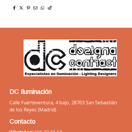
DC Iluminación
Calle Fuerteventura, 4 bajo, 28703 San Sebastián
de los Reyes (Madrid)
Contacto