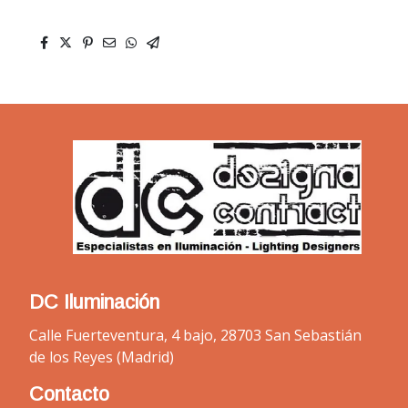
DC Iluminación
Calle Fuerteventura, 4 bajo, 28703 San Sebastián
de los Reyes (Madrid)
Contacto