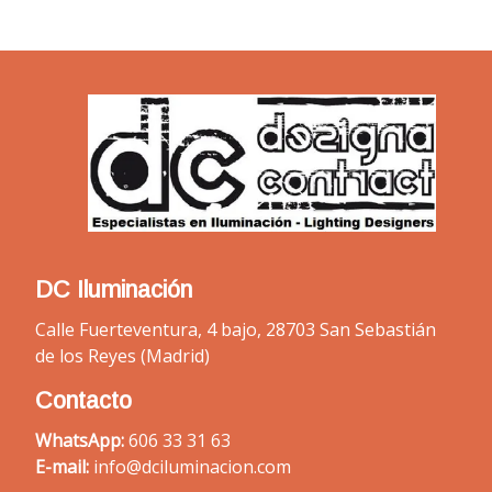
DC Iluminación
Calle Fuerteventura, 4 bajo, 28703 San Sebastián
de los Reyes (Madrid)
Contacto
WhatsApp:
606 33 31 63
E-mail:
info@dciluminacion.com