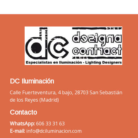
DC Iluminación
Calle Fuerteventura, 4 bajo, 28703 San Sebastián
de los Reyes (Madrid)
Contacto
WhatsApp:
606 33 31 63
E-mail:
info@dciluminacion.com