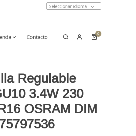
Seleccionar idioma
0
ienda
Contacto
lla Regulable
U10 3.4W 230
AR16 OSRAM DIM
75797536