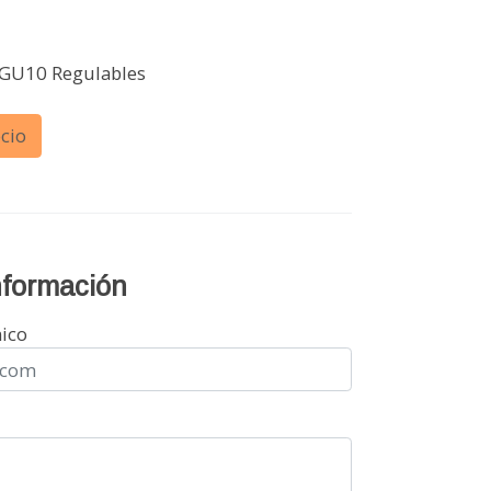
 GU10 Regulables
cio
información
nico