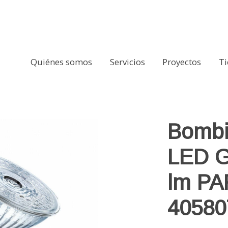
Quiénes somos
Servicios
Proyectos
T
0 3.4W 230 lm PAR16 OSRAM DIM 4058075797536
Bombi
LED G
lm P
40580