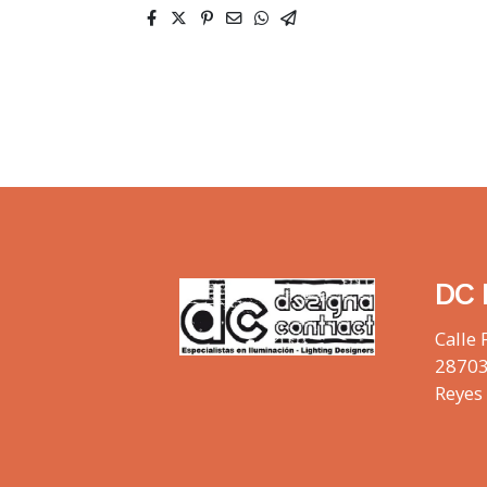
DC 
Calle 
28703
Reyes