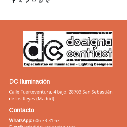
DC Iluminación
Calle Fuerteventura, 4 bajo, 28703 San Sebastián
de los Reyes (Madrid)
Contacto
WhatsApp:
606 33 31 63