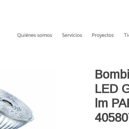
Quiénes somos
Servicios
Proyectos
T
0 8.3W 575 lm PAR16 OSRAM DIM 4058075609136
Bombi
LED G
lm P
40580