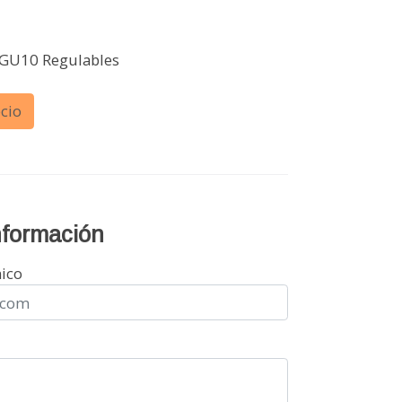
 GU10 Regulables
cio
información
nico