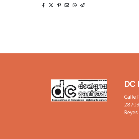
DC 
Calle 
28703
Reyes