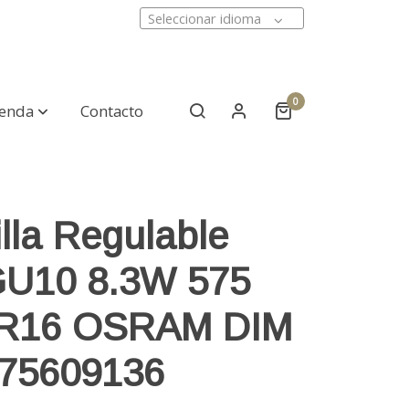
Seleccionar idioma
0
ienda
Contacto
lla Regulable
U10 8.3W 575
AR16 OSRAM DIM
75609136