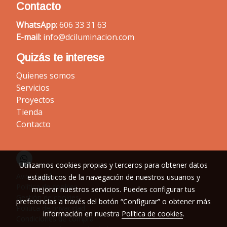
Contacto
WhatsApp:
606 33 31 63
E-mail:
info@dciluminacion.com
Quizás te interese
Quienes somos
Servicios
Proyectos
Tienda
Contacto
Utilizamos cookies propias y terceros para obtener datos
Aviso legal
estadísticos de la navegación de nuestros usuarios y
Política de cookies
mejorar nuestros servicios. Puedes configurar tus
Gestión de cookies
preferencias a través del botón “Configurar” o obtener más
Política de privacidad
información en nuestra
Política de cookies
.
Condiciones de compra