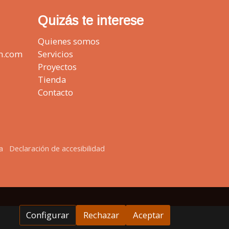
Quizás te interese
Quienes somos
n.com
Servicios
Proyectos
Tienda
Contacto
a
Declaración de accesibilidad
Configurar
Rechazar
Aceptar