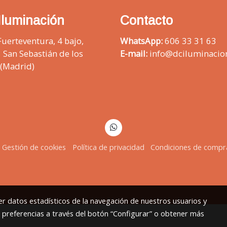
Iluminación
Contacto
Fuerteventura, 4 bajo,
WhatsApp:
606 33 31 63
 San Sebastián de los
E-mail:
info@dciluminacio
 (Madrid)
Gestión de cookies
Política de privacidad
Condiciones de compr
r datos estadísticos de la navegación de nuestros usuarios y
s preferencias a través del botón “Configurar” o obtener más