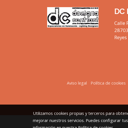
DC 
Calle 
28703
Reyes
Aviso legal
Política de cookies
Utilizamos cookies propias y terceros para obtene
mejorar nuestros servicios. Puedes configurar tu
información en nuestra
Política de cookies
.